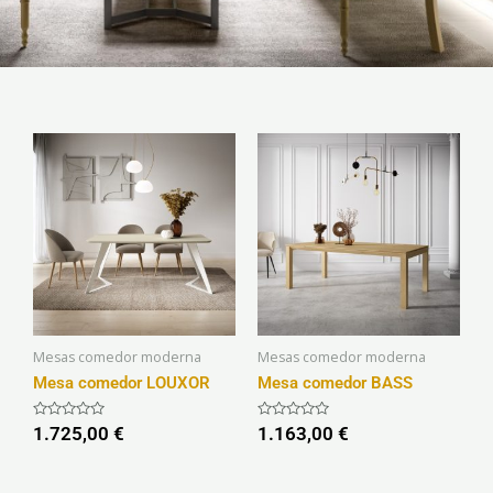
Mesas comedor moderna
Mesas comedor moderna
Mesa comedor LOUXOR
Mesa comedor BASS
V
V
1.725,00
€
1.163,00
€
a
a
l
l
o
o
r
r