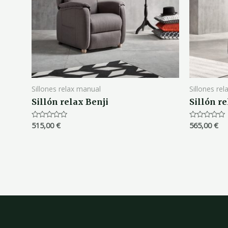
Sillones relax manual
Sillones re
Sillón relax Benji
Sillón r
515,00
€
565,00
€
Valorado
Valorado
con
con
0
0
de
de
5
5