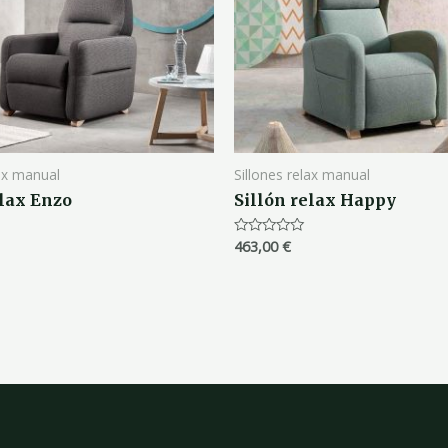
lax manual
Sillones relax manual
elax Enzo
Sillón relax Happy
463,00
€
Valorado
con
0
de
5