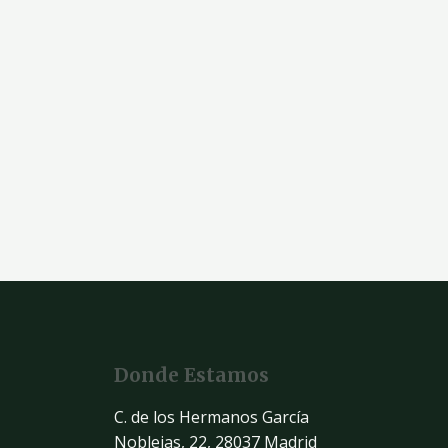
Donde Estamos
C. de los Hermanos García
Noblejas, 22, 28037 Madrid