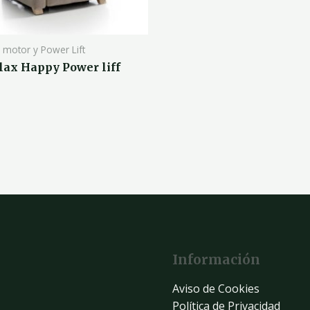
n motor y Power Lift
elax Happy Power liff
Información
Aviso de Cookies
Política de Privacidad