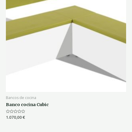
Bancos de cocina
Banco cocina Cubic
Valorado
1.070,00
€
con
0
de
5