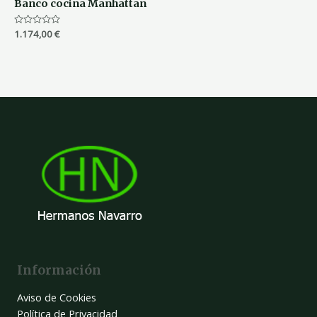
Banco cocina Manhattan
Valorado
1.174,00
€
con
0
de
5
Información
Aviso de Cookies
Política de Privacidad