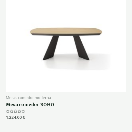
Mesas comedor moderna
Mesa comedor BOHO
Valorado
1.224,00
€
con
0
de
5