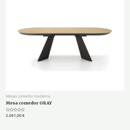
Mesas comedor moderna
Mesa comedor GRAY
Valorado
2.061,00
€
con
0
de
5