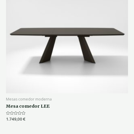
Mesas comedor moderna
Mesa comedor LEE
Valorado
1.749,00
€
con
0
de
5