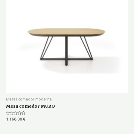
Mesas comedor moderna
Mesa comedor MURO
Valorado
1.166,00
€
con
0
de
5