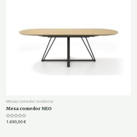
Mesas comedor moderna
Mesa comedor NEO
Valorado
1.690,00
€
con
0
de
5