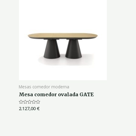
Mesas comedor moderna
Mesa comedor ovalada GATE
2.127,00
€
Valorado
con
0
de
5