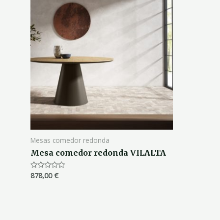
Mesas comedor redonda
Mesa comedor redonda VILALTA
878,00
€
Valorado
con
0
de
5