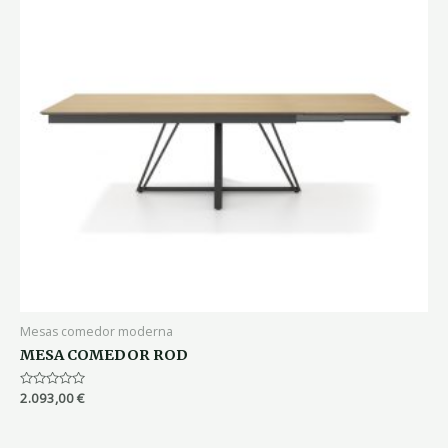
Mesas comedor moderna
MESA COMEDOR ROD
Valorado
2.093,00
€
con
0
de
5