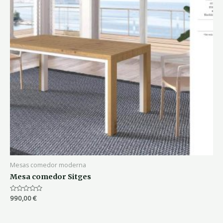
Mesas comedor moderna
Mesa comedor Sitges
Valorado
990,00
€
con
0
de
5