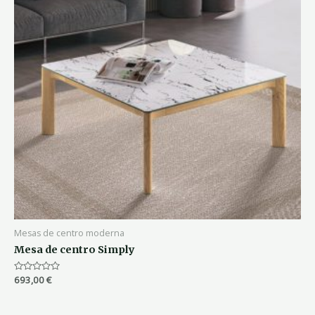
Mesas de centro moderna
Mesa de centro Simply
Valorado
693,00
€
con
0
de
5