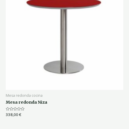
Mesa redonda cocina
Mesa redonda Niza
Valorado
338,00
€
con
0
de
5