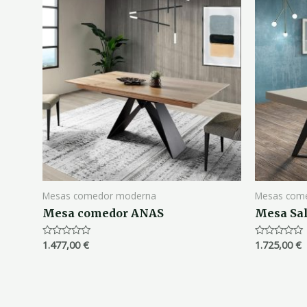
Mesas comedor moderna
Mesas com
Mesa comedor ANAS
Mesa Sa
1.477,00
€
1.725,00
€
Valorado
Valorado
con
con
0
0
de
de
5
5