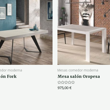
edor moderna
Mesas comedor moderna
lón Fork
Mesa salón Oropesa
975,00
€
Valorado
con
0
de
5