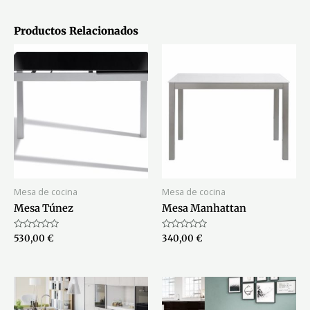
Productos Relacionados
Mesa de cocina
Mesa de cocina
Mesa Túnez
Mesa Manhattan
Valorado
Valorado
530,00
€
340,00
€
con
con
0
0
de
de
5
5