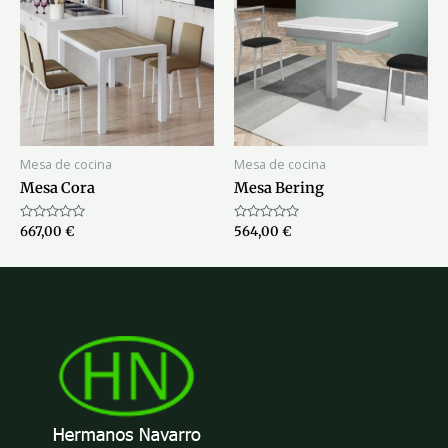
Mesa de cocina
Mesa de cocina
Mesa Cora
Mesa Bering
Valorado
Valorado
667,00
€
564,00
€
con
con
0
0
de
de
5
5