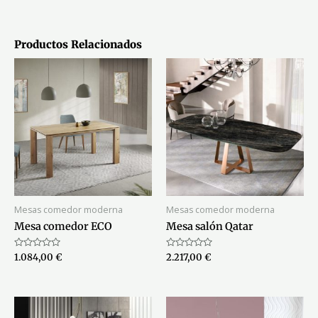
Productos Relacionados
Mesas comedor moderna
Mesas comedor moderna
Mesa comedor ECO
Mesa salón Qatar
Valorado
Valorado
1.084,00
€
2.217,00
€
con
con
0
0
de
de
5
5