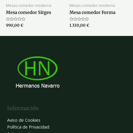
Mesas comedor moderna
Mesas comedor moderna
Mesa comedor Sitges
Mesa comedor Forma
Valorado
Valorado
990,00
€
1.330,00
€
con
con
0
0
de
de
5
5
Información
Aviso de Cookies
Política de Privacidad