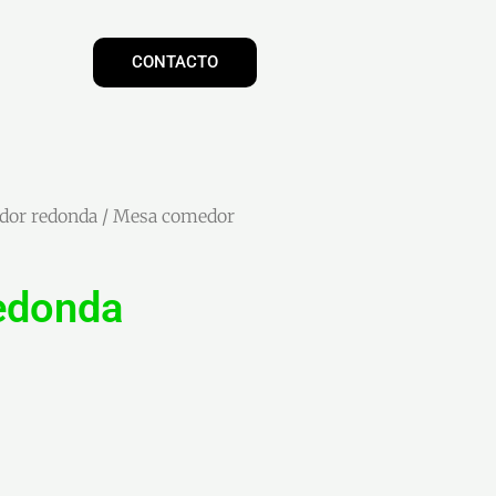
CONTACTO
dor redonda
/ Mesa comedor
edonda