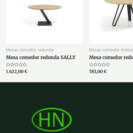
Mesas comedor redonda
Mesas comedor redon
Mesa comedor redonda SALLY
Mesa comedor re
Valorado
Valorado
1.622,00
€
783,00
€
con
con
0
0
de
de
5
5