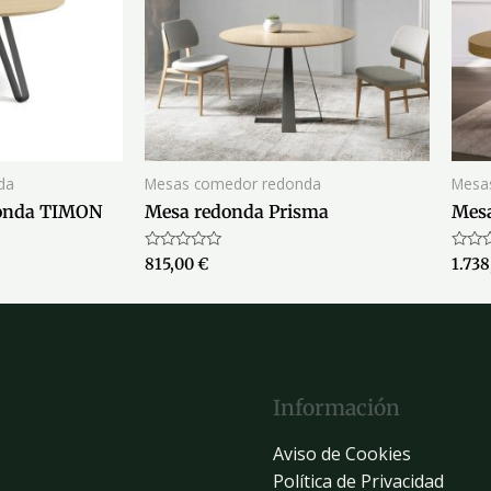
da
Mesas comedor redonda
Mesa
donda TIMON
Mesa redonda Prisma
Mesa
Valorado
Valor
815,00
€
1.73
con
con
0
0
de
de
5
5
Información
Aviso de Cookies
Política de Privacidad