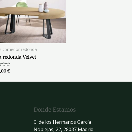
s comedor redonda
 redonda Velvet
ado
8,00
€
Donde Estamos
C. de los Hermanos García
Noblejas, 22, 28037 Madrid