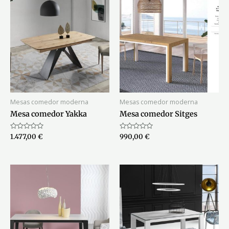
Mesas comedor moderna
Mesas comedor moderna
Mesa comedor Yakka
Mesa comedor Sitges
Valorado
Valorado
1.477,00
€
990,00
€
con
con
0
0
de
de
5
5