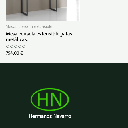
Mesas consola extensible
Mesa consola extensible patas
metálicas.
Valorado
754,00
€
con
0
de
5