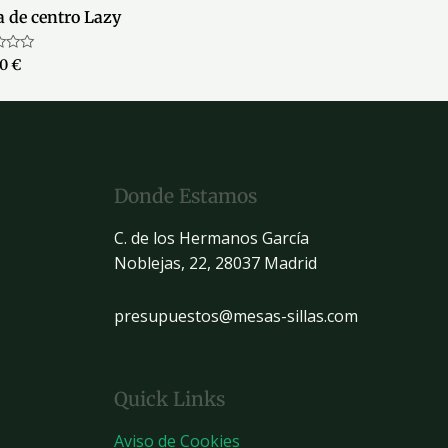
 de centro Lazy
ado
00
€
Donde Estamos
C. de los Hermanos García
Noblejas, 22, 28037 Madrid
presupuestos@mesas-sillas.com
Quick Links
Aviso de Cookies