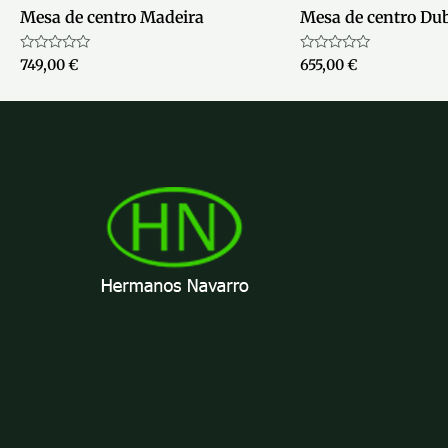
Mesa de centro Madeira
Mesa de centro Du
Valorado
Valorado
749,00
€
655,00
€
con
con
0
0
de
de
5
5