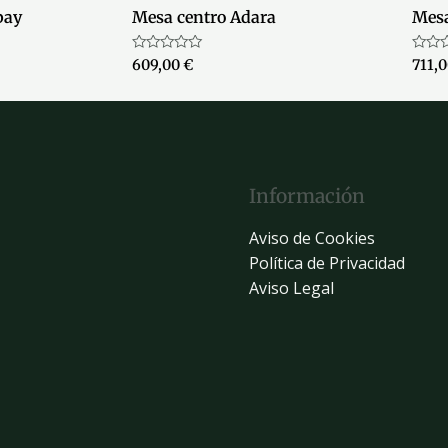
bay
Mesa centro Adara
Mesa
Valorado
Valor
609,00
€
711,
con
con
0
0
de
de
5
5
Información
Aviso de Cookies
Política de Privacidad
Aviso Legal