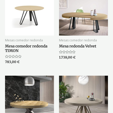
Mesas comedor redonda
Mesas comedor redonda
Mesa comedor redonda
Mesa redonda Velvet
TIMON
Valorado
1.738,00
€
con
Valorado
783,00
€
0
con
de
0
5
de
5