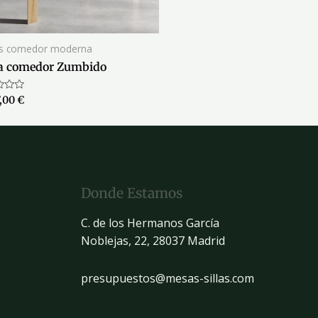
s comedor moderna
a comedor Zumbido
ado
7,00
€
Donde Estamos
C. de los Hermanos García
Noblejas, 22, 28037 Madrid
presupuestos@mesas-sillas.com