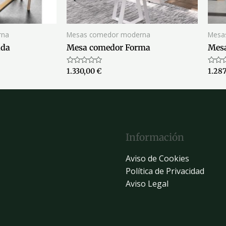
rna
Mesas comedor moderna
Mesa
ada
Mesa comedor Forma
Mes
Valorado
Valor
1.330,00
€
1.28
con
con
0
0
de
de
5
5
Información
Aviso de Cookies
Política de Privacidad
Aviso Legal