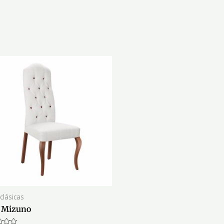
 clásicas
a Mizuno