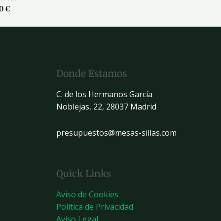
ado
00
€
Donde Estamos
C. de los Hermanos García
Noblejas, 22, 28037 Madrid
presupuestos@mesas-sillas.com
Quick Links
Aviso de Cookies
Política de Privacidad
Aviso Legal