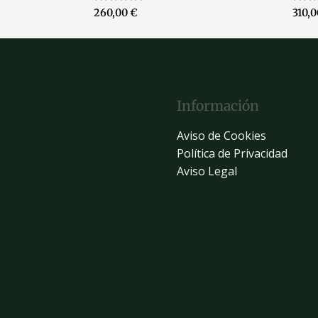
Valorado
Valor
260,00
€
310,
con
con
0
0
de
de
5
5
Información
Aviso de Cookies
Política de Privacidad
Aviso Legal