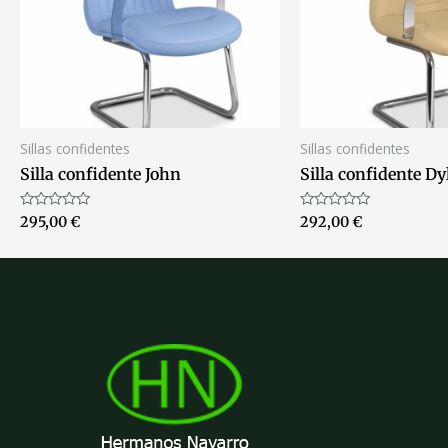
Sillas confidentes
Sillas confidentes
Silla confidente John
Silla confidente Dy
Valorado
Valorado
295,00
€
292,00
€
con
con
0
0
de
de
5
5