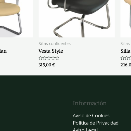
Sillas confidentes
Silla
lan
Vesta Style
Sill
Valorado
Valor
315,00
€
216,
con
con
0
0
de
de
5
5
Información
Aviso de Cookies
Política de Privacidad
Aviso Legal