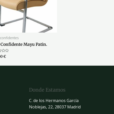
s confidentes
a Confidente Mayu Patin.
ado
00
€
Donde Estamos
C. de los Hermanos García
Noblejas, 22, 28037 Madrid