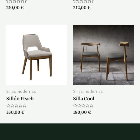
Valorado
Valorado
210,00
€
212,00
€
con
con
0
0
de
de
5
5
Sillas modernas
Sillas modernas
Sillón Peach
Silla Cool
Valorado
Valorado
330,00
€
180,00
€
con
con
0
0
de
de
5
5