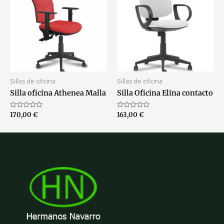
Sillas de oficina
Sillas de oficina
Silla oficina Athenea Malla
Silla Oficina Elina contacto
Valorado
Valorado
170,00
€
163,00
€
con
con
0
0
de
de
5
5