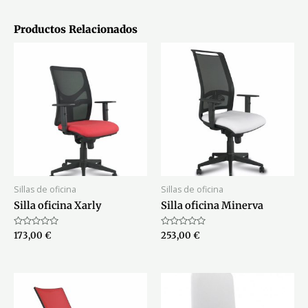
Productos Relacionados
Sillas de oficina
Sillas de oficina
Silla oficina Xarly
Silla oficina Minerva
Valorado
Valorado
173,00
€
253,00
€
con
con
0
0
de
de
5
5