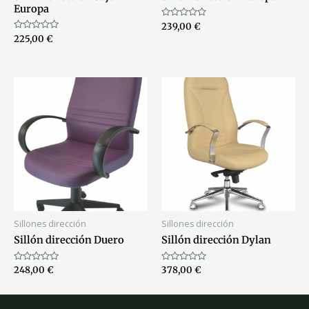
Europa
Valorado
239,00
€
con
Valorado
225,00
€
0
con
de
0
5
de
5
Sillones dirección
Sillones dirección
Sillón dirección Duero
Sillón dirección Dylan
Valorado
Valorado
248,00
€
378,00
€
con
con
0
0
de
de
5
5