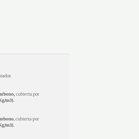
izados
carbono,
cubierta por
5Kg/m3).
carbono
, cubierta por
5Kg/m3).