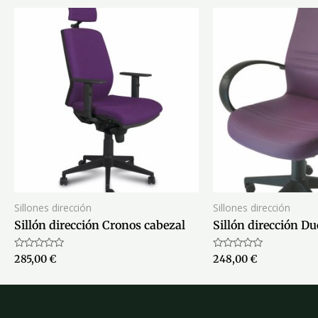
Sillones dirección
Sillones dirección
Sillón dirección Cronos cabezal
Sillón dirección Du
Valorado
Valorado
285,00
€
248,00
€
con
con
0
0
de
de
5
5