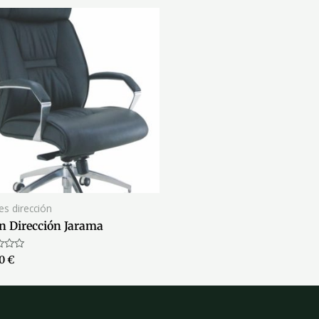
nes dirección
ón Dirección Jarama
ado
00
€