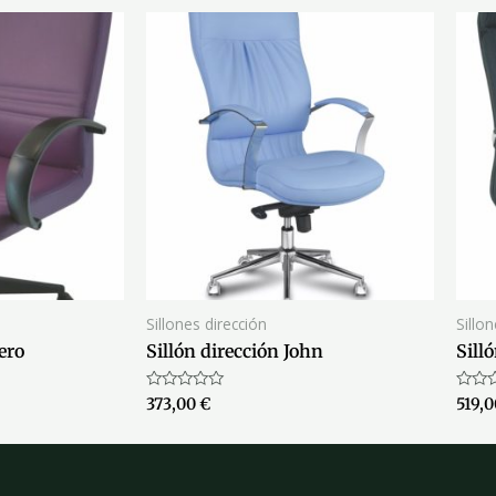
Sillones dirección
Sillo
ero
Sillón dirección John
Sill
Valorado
Valor
373,00
€
519,
con
con
0
0
de
de
5
5