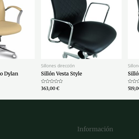
Sillones dirección
Sillo
jo Dylan
Sillón Vesta Style
Sill
Valorado
Valor
363,00
€
519,
con
con
0
0
de
de
5
5
Información