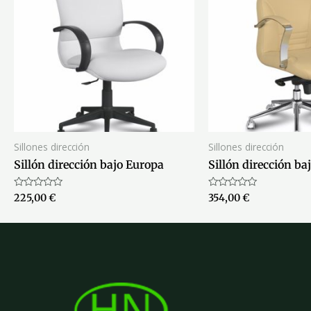
Sillones dirección
Sillones dirección
Sillón dirección bajo Europa
Sillón dirección ba
Valorado
Valorado
225,00
€
354,00
€
con
con
0
0
de
de
5
5