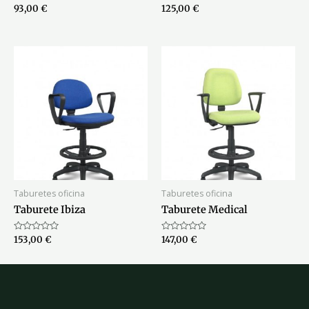
Valorado
Valorado
93,00
€
125,00
€
con
con
0
0
de
de
5
5
Taburetes oficina
Taburetes oficina
Taburete Ibiza
Taburete Medical
Valorado
Valorado
153,00
€
147,00
€
con
con
0
0
de
de
5
5