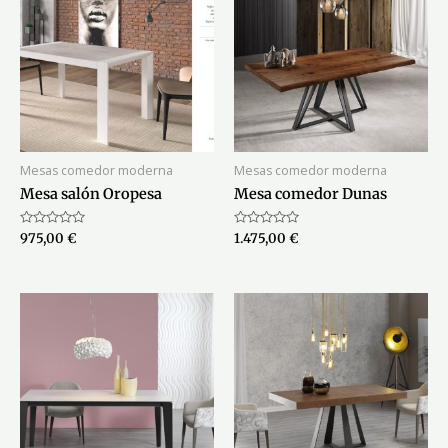
Mesas comedor moderna
Mesas comedor moderna
Mesa salón Oropesa
Mesa comedor Dunas
Valorado
Valorado
975,00
€
1.475,00
€
con
con
0
0
de
de
5
5