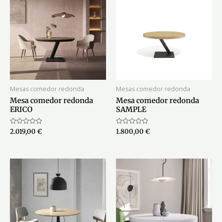
Mesas comedor redonda
Mesas comedor redonda
Mesa comedor redonda
Mesa comedor redonda
ERICO
SAMPLE
Valorado
Valorado
2.019,00
€
1.800,00
€
con
con
0
0
de
de
5
5