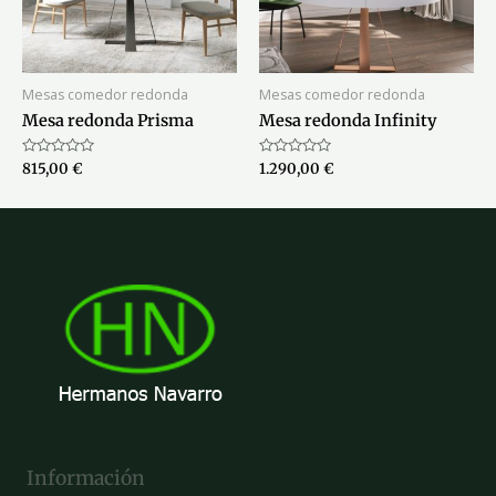
Mesas comedor redonda
Mesas comedor redonda
Mesa redonda Prisma
Mesa redonda Infinity
Valorado
Valorado
815,00
€
1.290,00
€
con
con
0
0
de
de
5
5
Información