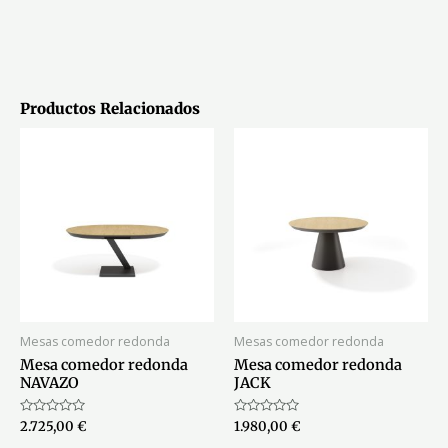
Productos Relacionados
Mesas comedor redonda
Mesas comedor redonda
Mesa comedor redonda
Mesa comedor redonda
NAVAZO
JACK
Valorado
Valorado
2.725,00
€
1.980,00
€
con
con
0
0