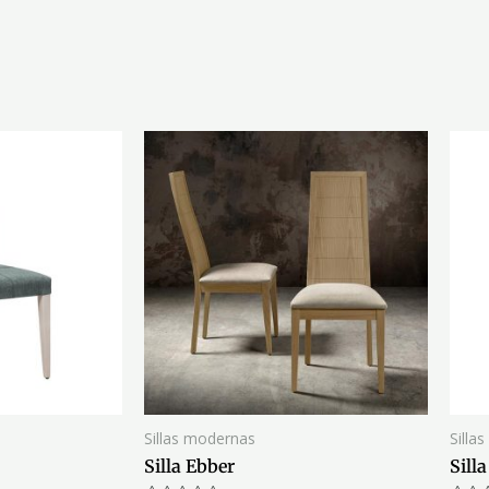
Sillas modernas
Silla
Silla Ebber
Sill