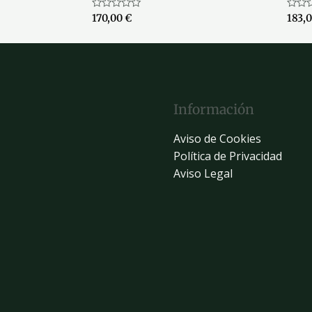
Valorado
Valor
170,00
€
183,
con
con
0
0
de
de
5
5
Información
Aviso de Cookies
Política de Privacidad
Aviso Legal