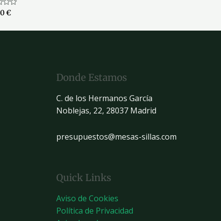
ado
00
€
Donde Estamos
C. de los Hermanos García
Noblejas, 22, 28037 Madrid
presupuestos@mesas-sillas.com
Quick Links
Aviso de Cookies
Política de Privacidad