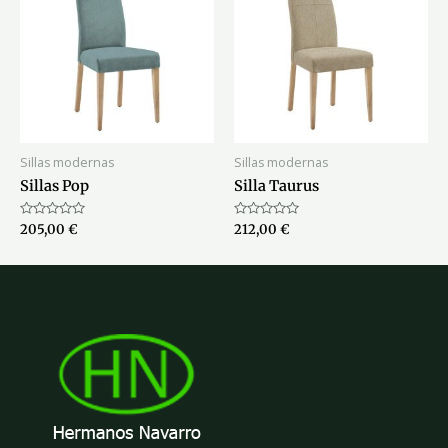
Sillas modernas
Sillas modernas
Sillas Pop
Silla Taurus
Valorado
Valorado
205,00
€
212,00
€
con
con
0
0
de
de
5
5