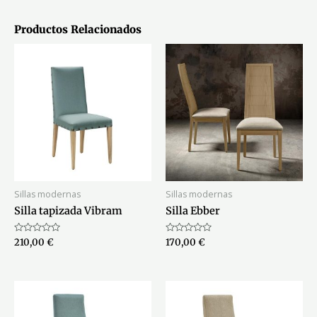
Productos Relacionados
Sillas modernas
Sillas modernas
Silla tapizada Vibram
Silla Ebber
Valorado
Valorado
210,00
€
170,00
€
con
con
0
0
de
de
5
5