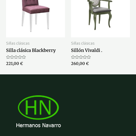
Sillas clásicas
Sillas clásicas
Silla clásica Blackberry
Sillón Vivaldi .
Valorado
Valorado
221,00
€
260,00
€
con
con
0
0
de
de
5
5