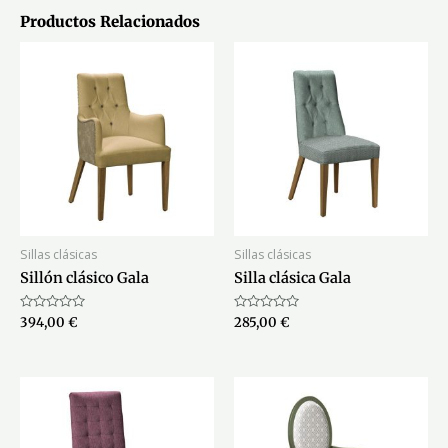
Productos Relacionados
Sillas clásicas
Sillas clásicas
Sillón clásico Gala
Silla clásica Gala
Valorado
Valorado
394,00
€
285,00
€
con
con
0
0
de
de
5
5