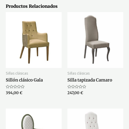
Productos Relacionados
Sillas clásicas
Sillas clásicas
Sillón clásico Gala
Silla tapizada Camaro
Valorado
Valorado
394,00
€
247,00
€
con
con
0
0
de
de
5
5