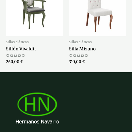
Sillas clásicas
Sillas clásicas
Sillón Vivaldi .
Silla Mizuno
Valorado
Valorado
260,00
€
310,00
€
con
con
0
0
de
de
5
5